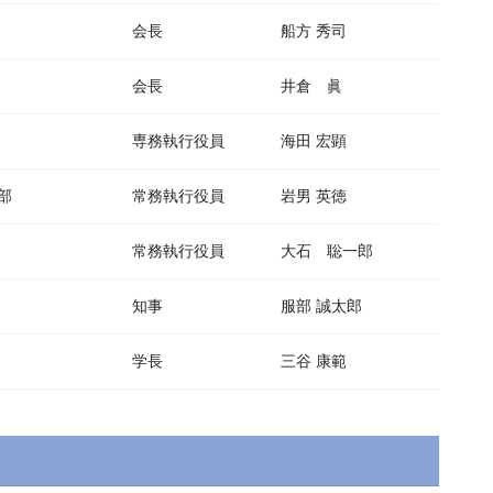
会長
船方 秀司
会長
井倉 眞
専務執行役員
海田 宏顕
部
常務執行役員
岩男 英徳
常務執行役員
大石 聡一郎
知事
服部 誠太郎
学長
三谷 康範