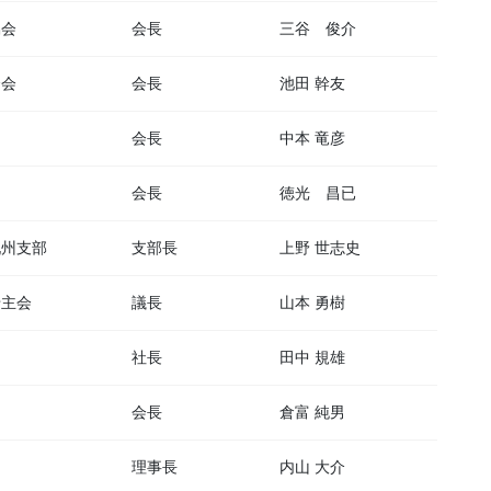
協会
会長
三谷 俊介
合会
会長
池田 幹友
会長
中本 竜彦
会長
徳光 昌已
九州支部
支部長
上野 世志史
船主会
議長
山本 勇樹
社長
田中 規雄
会長
倉富 純男
理事長
内山 大介