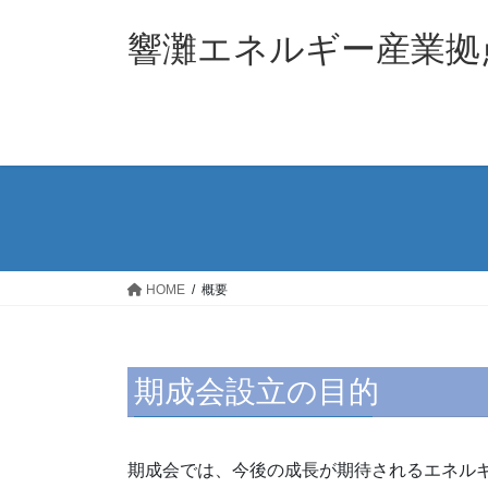
コ
ナ
ン
ビ
響灘エネルギー産業拠
テ
ゲ
ン
ー
ツ
シ
へ
ョ
ス
ン
キ
に
ッ
移
プ
動
HOME
概要
期成会設立の目的
期成会では、今後の成長が期待されるエネル