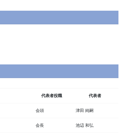
）
代表者役職
代表者
会頭
津田 純嗣
会長
池辺 和弘