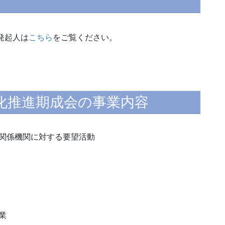
発起人は
こちら
をご覧ください。
化推進期成会の事業内容
関係機関に対する要望活動
業