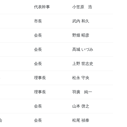
代表幹事
小笠原 浩
市長
武内 和久
会長
野畑 昭彦
会長
髙城 いづみ
会長
上野 世志史
構
理事長
松永 守央
理事長
羽廣 純一
会長
山本 啓之
会
会長
松尾 禎泰